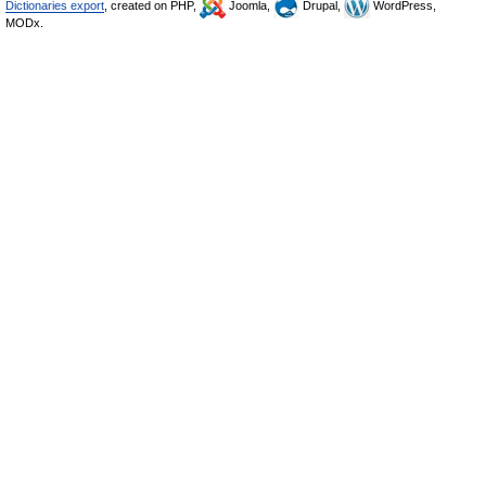
Dictionaries export
, created on PHP,
Joomla,
Drupal,
WordPress,
MODx.