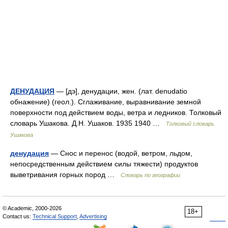
ДЕНУДАЦИЯ
— [дэ], денудации, жен. (лат. denudatio
обнажение) (геол.). Сглаживание, выравнивание земной
поверхности под действием воды, ветра и ледников. Толковый
словарь Ушакова. Д.Н. Ушаков. 1935 1940 …
Толковый словарь
Ушакова
денудация
— Снос и перенос (водой, ветром, льдом,
непосредственным действием силы тяжести) продуктов
выветривания горных пород …
Словарь по географии
© Academic, 2000-2026
18+
Contact us:
Technical Support
,
Advertising