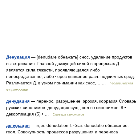
Денудация
— [denudare обнажать] снос, удаление продуктов
выветривания. Главной движущей силой в процессах Д.
является сила тяжести, проявляющаяся либо
непосредственно, либо через движение разл. подвижных сред.
Различается Д. в узком понимании как снос,… …
Геологическая
энциклопедия
денудация
— перенос, разрушение, эрозия, корразия Словарь
русских синонимов. денудация сущ., кол во синонимов: 8 •
декортикация (5) • …
Словарь синонимов
денудация
— и, ж. dénudation f. <лат. denudatio обнажение.
геол. Совокупность процессов разрушения и переноса