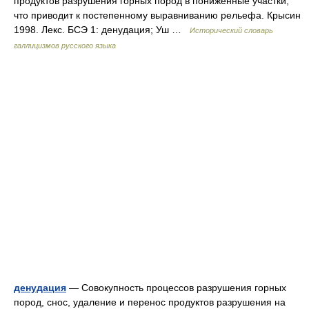
продуктов разрушения горных пород в пониженные участки,
что приводит к постепенному выравниванию рельефа. Крысин
1998. Лекс. БСЭ 1: денудация; Уш …
Исторический словарь
галлицизмов русского языка
денудация
— Совокупность процессов разрушения горных
пород, снос, удаление и перенос продуктов разрушения на