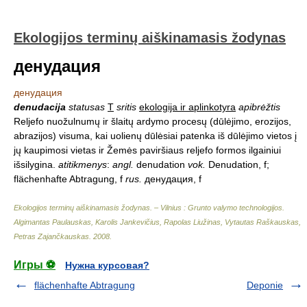
Ekologijos terminų aiškinamasis žodynas
денудация
денудация
denudacija
statusas
T
sritis
ekologija ir aplinkotyra
apibrėžtis
Reljefo nuožulnumų ir šlaitų ardymo procesų (dūlėjimo, erozijos,
abrazijos) visuma, kai uolienų dūlėsiai patenka iš dūlėjimo vietos į
jų kaupimosi vietas ir Žemės paviršiaus reljefo formos ilgainiui
išsilygina.
atitikmenys
:
angl.
denudation
vok.
Denudation, f;
flächenhafte Abtragung, f
rus.
денудация, f
Ekologijos terminų aiškinamasis žodynas. – Vilnius : Grunto valymo technologijos
.
Algimantas Paulauskas, Karolis Jankevičius, Rapolas Liužinas, Vytautas Raškauskas,
Petras Zajančkauskas
.
2008
.
Игры ⚽
Нужна курсовая?
flächenhafte Abtragung
Deponie